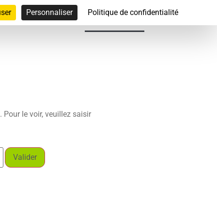
user
Personnaliser
Politique de confidentialité
rvention
Associations
Accès réservé
our le voir, veuillez saisir