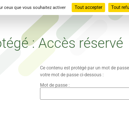
Tout accepter
Tout ref
sur ceux que vous souhaitez activer
tacts locaux
Malformation veineuse
Vécu typique
L’inte
tégé : Accès réservé
Ce contenu est protégé par un mot de passe. P
votre mot de passe ci-dessous :
Mot de passe :