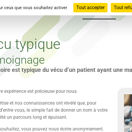
Tout accepter
Tout ref
sur ceux que vous souhaitez activer
tacts locaux
Malformation veineuse
Vécu typique
L’inte
cu typique
moignage
toire est typique du vécu d’un patient ayant une m
re expérience est précieuse pour nous.
rtise et nos connaissances ont révélé que, pour
’entre vous, le simple fait de donner un nom à votre
été un parcours long et épuisant.
 souhaitez, vous pouvez nous écrire anonymement.