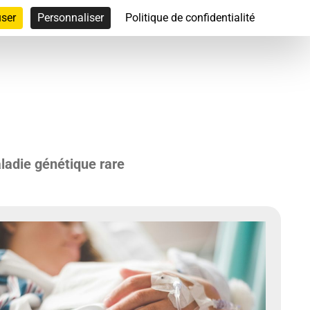
user
Personnaliser
Politique de confidentialité
rvention
Associations
Accès réservé
aladie génétique rare