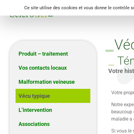
Panneau de gestion des cookies
Ce site utilise des cookies et vous donne le contrôle 
Produit – traitement
Vos con
Vé
Produit – traitement
Té
Vos contacts locaux
Votre his
Malformation veineuse
Votre prop
Vécu typique
Notre expe
L’intervention
beaucoup d
maladie a 
Associations
Si vous le