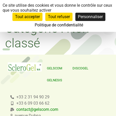
Panneau de gestion des cookies
Ce site utilise des cookies et vous donne le contrôle sur ceux
que vous souhaitez activer
Tout accepter
Tout refuser
Personnaliser
Catégorie :
Non
Politique de confidentialité
classé
GELSCOM
DISCOGEL
GELNESIS
+33 2 31 94 90 29
+33 6 09 03 66 62
contact@gelscom.com
8, avenue Dubna